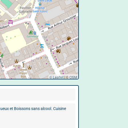
© Leaflet
|
©
OSM
itueux et Boissons sans alcool. Cuisine