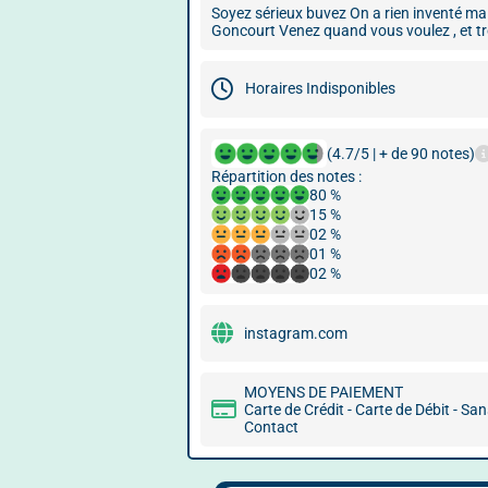
Soyez sérieux buvez On a rien inventé mai
Goncourt Venez quand vous voulez , et t
Horaires Indisponibles
(4.7/5 | + de 90 notes)
Répartition des notes :
80 %
15 %
02 %
01 %
02 %
instagram.com
MOYENS DE PAIEMENT
Carte de Crédit - Carte de Débit - Sa
Contact