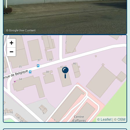
© Google User Content
+
−
© Leaflet
|
©
OSM