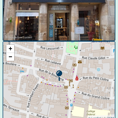
© Google User Content
+
−
© Leaflet
|
©
OSM