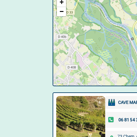
+
−
CAVE MA
73 Chem. 