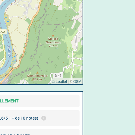
© Leaflet
|
©
OSM
ELLEMENT
.6/5
|
+ de 10 notes)