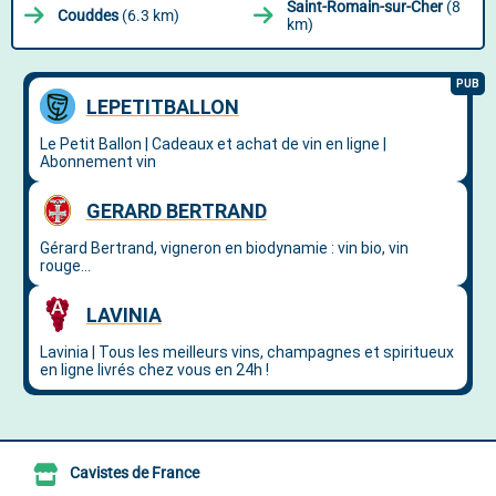
Saint-Romain-sur-Cher
(8
Couddes
(6.3 km)
km)
Cavistes de France